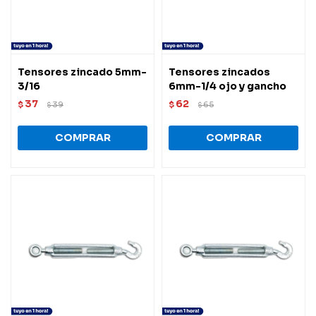
Tensores zincado 5mm-
Tensores zincados
3/16
6mm-1/4 ojo y gancho
37
62
$
39
$
65
$
$