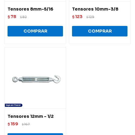
Tensores 8mm-5/16
Tensores 10mm-3/8
78
123
$
82
$
129
$
$
Tensores 12mm - 1/2
159
$
167
$