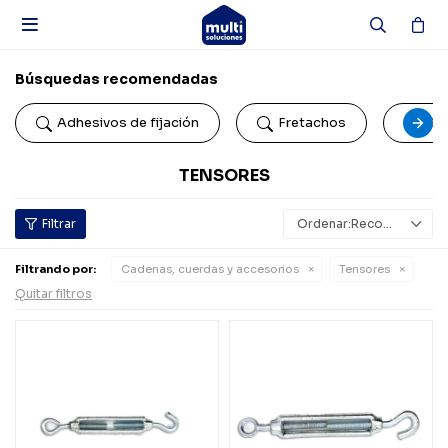

Búsquedas recomendadas
Adhesivos de fijación
Fretachos
Car
TENSORES
Recomendados
Filtrando por:
Cadenas, cuerdas y accesorios
Tensores
Quitar filtros