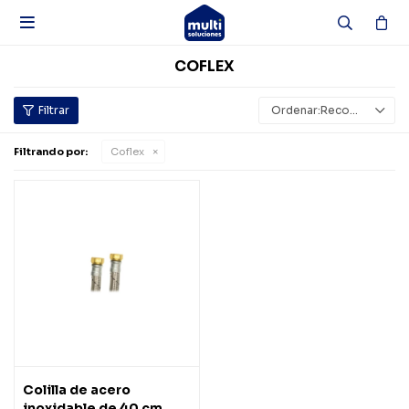

COFLEX
Recomendados
Filtrando por:
Coflex
Colilla de acero
inoxidable de 40 cm