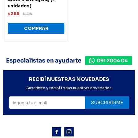
unidades)
265
$
279
$
RECIBÍ NUESTRAS NOVEDADES
¡Suscribite y recibí todas nuestras novedades!
SUSCRIBIRME


