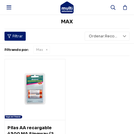

MAX
Recomendados
Filtrando por:
Max
Pilas AA recargable
4300 MA Singway (2