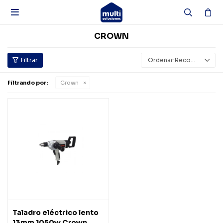

CROWN
Recomendados
Filtrando por:
Crown
Taladro eléctrico lento
13mm 1050w Crown