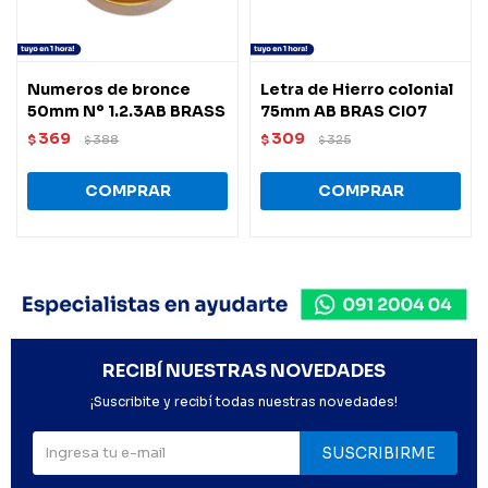
Numeros de bronce
Letra de Hierro colonial
50mm Nº 1.2.3AB BRASS
75mm AB BRAS CI07
369
309
$
388
$
325
$
$
RECIBÍ NUESTRAS NOVEDADES
¡Suscribite y recibí todas nuestras novedades!
SUSCRIBIRME