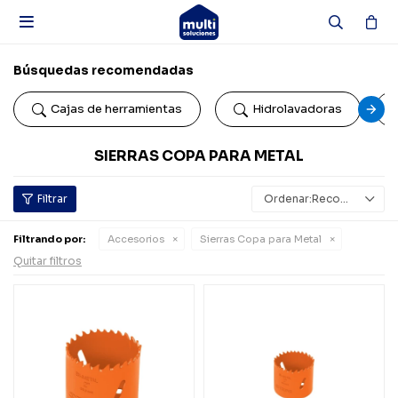

Búsquedas recomendadas
Cajas de herramientas
Hidrolavadoras
SIERRAS COPA PARA METAL
Recomendados
Filtrando por:
Accesorios
Sierras Copa para Metal
Quitar filtros