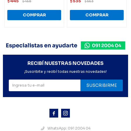
445
535
$
468
$
563
$
$
RECIBÍ NUESTRAS NOVEDADES
¡Suscribite y recibí todas nuestras novedades!
SUSCRIBIRME



WhatsApp: 091 2004 04