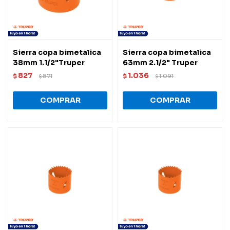
Sierra copa bimetalica
Sierra copa bimetalica
38mm 1.1/2"Truper
63mm 2.1/2" Truper
827
1.036
$
871
$
1.091
$
$