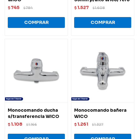
745
1.527
$
784
$
1.608
$
$
Monocomando ducha
Monocomando bañera
s/transferencia WICO
WICO
1.108
1.261
$
1.166
$
1.327
$
$