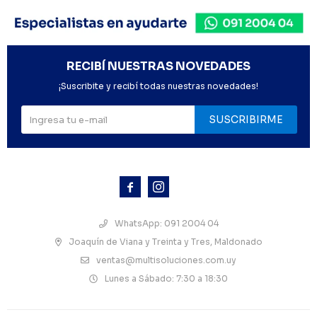
RECIBÍ NUESTRAS NOVEDADES
¡Suscribite y recibí todas nuestras novedades!
SUSCRIBIRME



WhatsApp: 091 2004 04
Joaquín de Viana y Treinta y Tres, Maldonado
ventas@multisoluciones.com.uy
Lunes a Sábado: 7:30 a 18:30