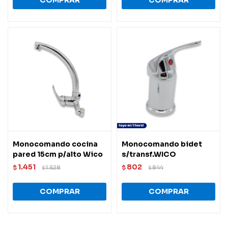
Monocomando cocina
Monocomando bidet
pared 15cm p/alto Wico
s/transf.WICO
1.451
802
$
1.528
$
844
$
$