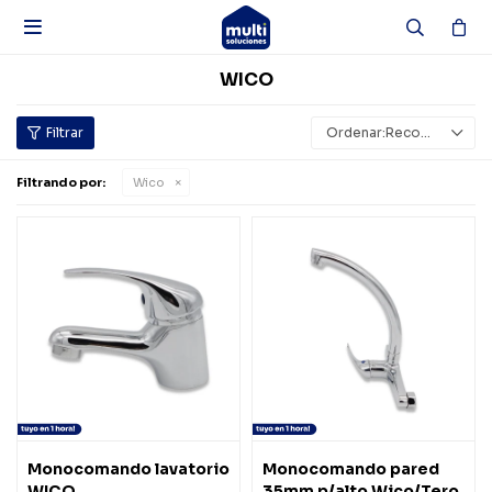

WICO
Recomendados
Filtrando por:
Wico
Monocomando lavatorio
Monocomando pared
WICO
35mm p/alto Wico/Tero