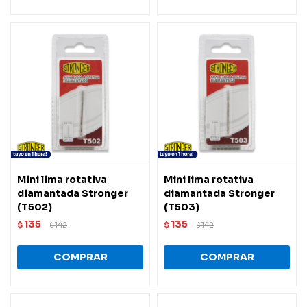
Mini lima rotativa
Mini lima rotativa
diamantada Stronger
diamantada Stronger
(T502)
(T503)
135
135
$
142
$
142
$
$