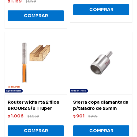
1.139
$
1.199
$
Router widia rta 2 filos
Sierra copa diamantada
BROUR2 5/8 Truper
p/taladro de 25mm
1.006
901
$
1.059
$
949
$
$