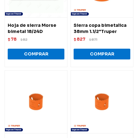
Hoja de sierra Morse
Sierra copa bimetalica
bimetal 18/24D
38mm 1.1/2"Truper
78
827
$
82
$
871
$
$