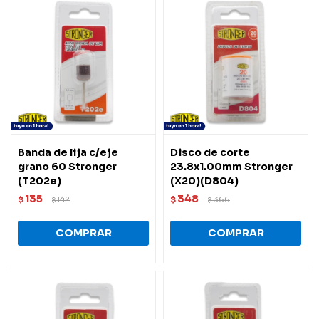
Banda de lija c/eje
Disco de corte
grano 60 Stronger
23.8x1.00mm Stronger
(T202e)
(X20)(D804)
135
348
$
142
$
366
$
$