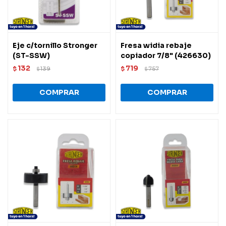
Eje c/tornillo Stronger
Fresa widia rebaje
(ST-SSW)
copiador 7/8" (426630)
132
719
$
139
$
757
$
$