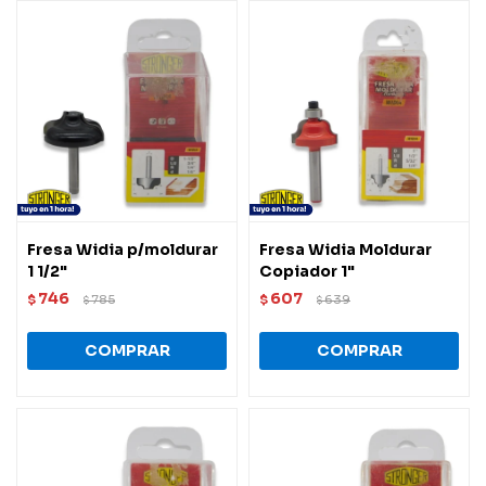
Fresa Widia p/moldurar
Fresa Widia Moldurar
1 1/2"
Copiador 1"
746
607
$
785
$
639
$
$