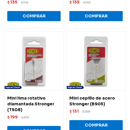
135
135
$
142
$
142
$
$
Mini lima rotativo
Mini cepillo de acero
diamantada Stronger
Stronger (B905)
(T508)
131
$
138
$
199
$
210
$