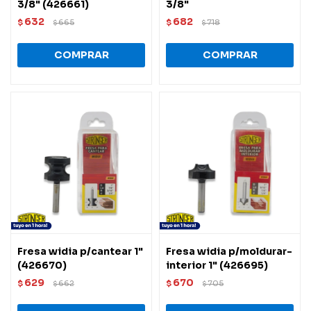
3/8" (426661)
3/8"
632
682
$
665
$
718
$
$
Fresa widia p/cantear 1"
Fresa widia p/moldurar-
(426670)
interior 1" (426695)
629
670
$
662
$
705
$
$