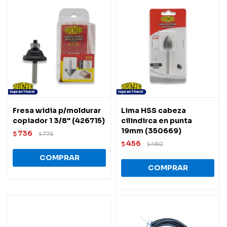
Fresa widia p/moldurar
Lima HSS cabeza
copiador 1 3/8" (426715)
cilindirca en punta
19mm (350669)
736
$
775
$
456
$
480
$