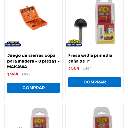
Juego de sierras copa
Fresa widia p/media
para madera - 8 piezas -
caña de 1"
MAKAWA
564
$
594
$
924
$
973
$