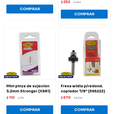
252
$
265
$
Mini pinza de sujecion
Fresa widia p/redond.
3.2mm Stronger (X981)
copiador 7/8" (595222)
110
570
$
116
$
600
$
$