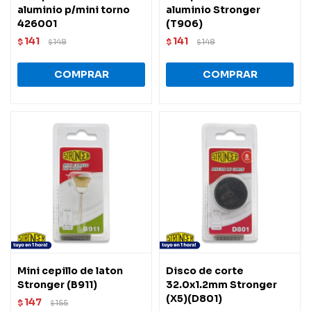
aluminio p/mini torno
aluminio Stronger
426001
(T906)
141
141
$
148
$
148
$
$
Mini cepillo de laton
Disco de corte
Stronger (B911)
32.0x1.2mm Stronger
(X5)(D801)
147
$
155
$