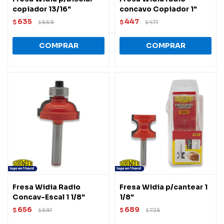
copiador 13/16"
concavo Copiador 1"
635
447
$
669
$
471
$
$
Fresa Widia Radio
Fresa Widia p/cantear 1
Concav-Escal 1 1/8"
1/8"
656
689
$
691
$
725
$
$