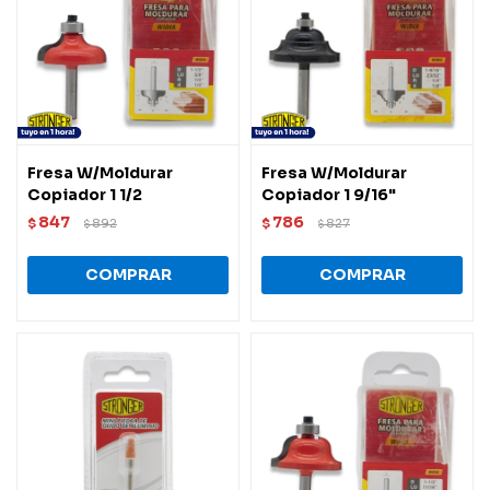
Fresa W/Moldurar
Fresa W/Moldurar
Copiador 1 1/2
Copiador 1 9/16"
847
786
$
892
$
827
$
$