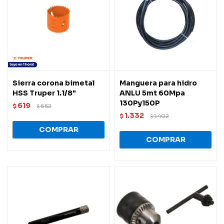
Sierra corona bimetal
Manguera para hidro
HSS Truper 1.1/8"
ANLU 5mt 60Mpa
130Py150P
619
$
652
$
1.332
$
1.402
$