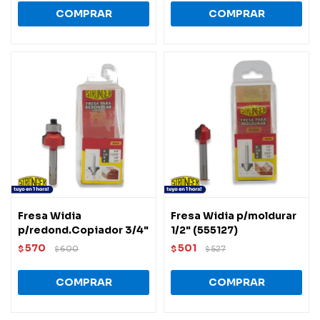
Fresa Widia
Fresa Widia p/moldurar
p/redond.Copiador 3/4"
1/2" (555127)
570
501
$
600
$
527
$
$