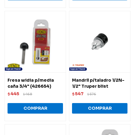
Fresa widia p/media
Mandril p/taladro 1/2N-
caña 3/4" (426654)
1/2" Truper blist
445
547
$
468
$
576
$
$