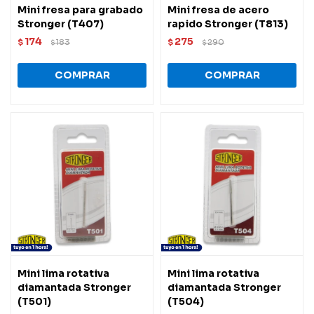
Mini fresa para grabado
Mini fresa de acero
Stronger (T407)
rapido Stronger (T813)
174
275
$
183
$
290
$
$
Mini lima rotativa
Mini lima rotativa
diamantada Stronger
diamantada Stronger
(T501)
(T504)