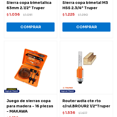
Sierra copa bimetalica
Sierra copa bimetal M3
63mm 2.1/2" Truper
HSS 2.3/4" Truper
1.036
1.225
$
1.091
$
1.290
$
$
Juego de sierras copa
Router wdia cte rto
para madera - 16 piezas
c/rul.BROUR2 1/2"Truper
- MAKAWA
1.536
$
1.617
$