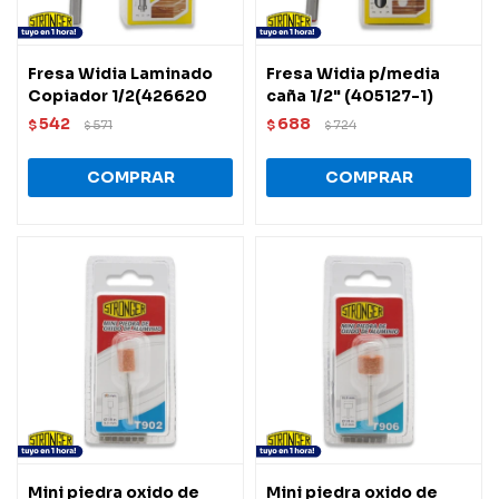
Fresa Widia Laminado
Fresa Widia p/media
Copiador 1/2(426620
caña 1/2" (405127-1)
542
688
$
571
$
724
$
$
Mini piedra oxido de
Mini piedra oxido de