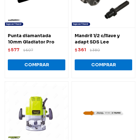
Punta diamantada
Mandril 1/2 c/llave y
10mm Gladiator Pro
adapt SDS Lee
577
361
$
607
$
380
$
$