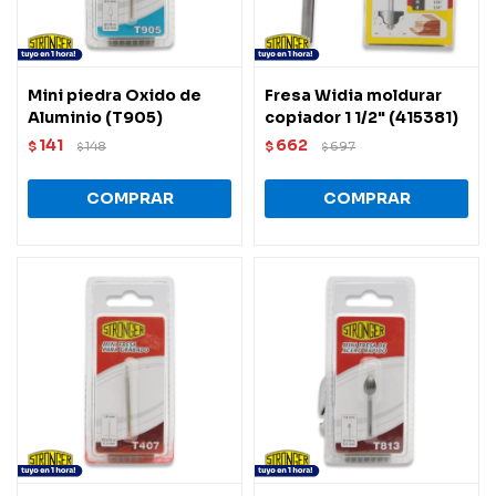
Mini piedra Oxido de
Fresa Widia moldurar
Aluminio (T905)
copiador 1 1/2" (415381)
141
662
$
148
$
697
$
$