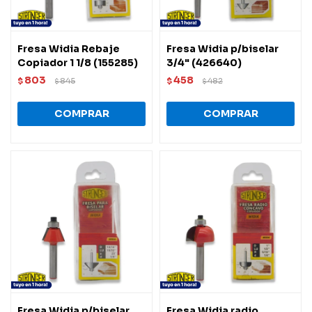
Fresa Widia Rebaje
Fresa Widia p/biselar
Copiador 1 1/8 (155285)
3/4" (426640)
803
458
$
845
$
482
$
$
Fresa Widia p/biselar
Fresa Widia radio