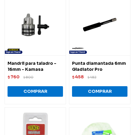
Mandril para taladro -
Punta diamantada 6mm
16mm - Kamasa
Gladiator Pro
760
458
$
800
$
482
$
$