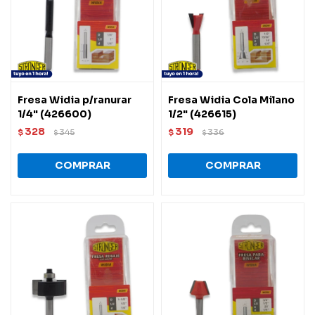
Fresa Widia p/ranurar
Fresa Widia Cola Milano
1/4" (426600)
1/2" (426615)
328
319
$
345
$
336
$
$