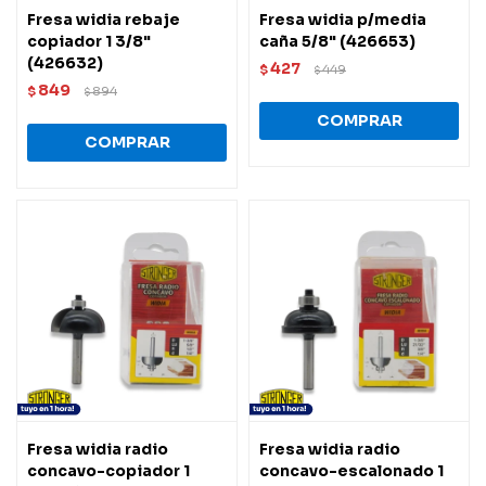
Fresa widia rebaje
Fresa widia p/media
copiador 1 3/8"
caña 5/8" (426653)
(426632)
427
$
449
$
849
$
894
$
Fresa widia radio
Fresa widia radio
concavo-copiador 1
concavo-escalonado 1