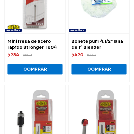
Mini fresa de acero
Bonete pulir 4.1/2" lana
rapido Stronger T804
de 1º Slender
284
420
$
299
$
442
$
$