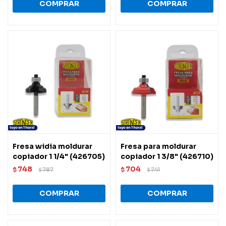
Fresa widia moldurar
Fresa para moldurar
copiador 1 1/4" (426705)
copiador 1 3/8" (426710)
748
704
$
787
$
741
$
$