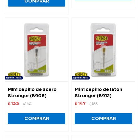
MIni cepillo de acero
Mini cepillo de laton
Stronger (B906)
Stronger (B912)
133
147
$
140
$
155
$
$