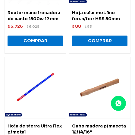
Router mano fresadora
Hoja calar met.fino
de canto 1500w 12 mm
ferr.n/ferr HSS 50mm
5.726
88
$
6.028
$
93
$
$
Hoja de sierra Ultra Flex
Cabo madera p/maceta
p/metal
12/14/16"