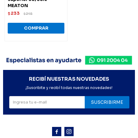
MEATON
233
$
245
$
RECIBÍ NUESTRAS NOVEDADES
¡Suscribite y recibí todas nuestras novedades!
SUSCRIBIRME


