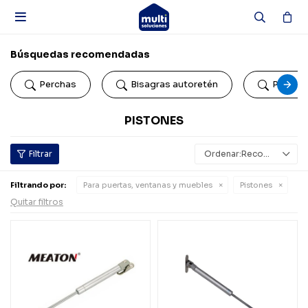

Búsquedas recomendadas
Perchas
Bisagras autoretén
Portac
PISTONES
Recomendados
Filtrando por:
Para puertas, ventanas y muebles
Pistones
Quitar filtros