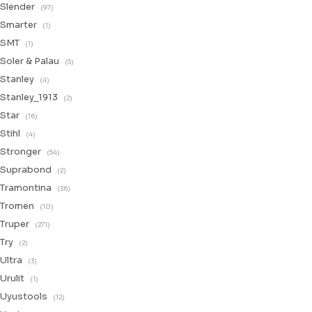
Slender
(97)
Smarter
(1)
SMT
(1)
Soler & Palau
(5)
Stanley
(4)
Stanley_1913
(2)
Star
(16)
Stihl
(4)
Stronger
(54)
Suprabond
(2)
Tramontina
(36)
Tromen
(10)
Truper
(271)
Try
(2)
Ultra
(3)
Urulit
(1)
Uyustools
(12)