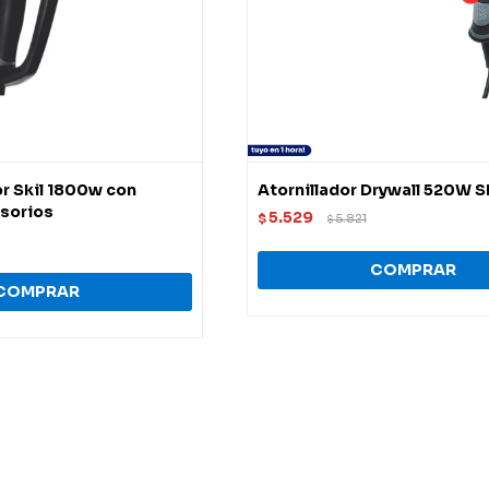
or Skil 1800w con
Atornillador Drywall 520W S
esorios
5.529
$
5.821
$