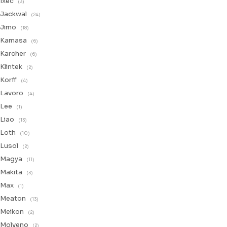
Ixec
(3)
Jackwal
(24)
Jimo
(18)
Kamasa
(6)
Karcher
(6)
Klintek
(2)
Korff
(4)
Lavoro
(4)
Lee
(1)
Liao
(13)
Loth
(10)
Lusol
(2)
Magya
(11)
Makita
(3)
Max
(1)
Meaton
(13)
Meikon
(2)
Molveno
(2)