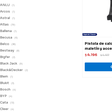
ANLU
(1)
Arcos
(1)
Astral
(1)
Atlas
(19)
Ballena
(1)
Becusa
(6)
Pistola de cal
Belco
(38)
maletín y acc
Bestway
(8)
4.196
$
4.417
$
Bigfer
(2)
Black Jack
(9)
Black&Decker
(2)
Blem
(1)
Blukit
(3)
Bosch
(4)
BYP
(4)
Cata
(13)
Cleer
(4)