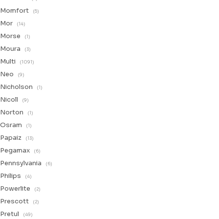
Momfort
(5)
Mor
(14)
Morse
(1)
Moura
(3)
Multi
(1091)
Neo
(9)
Nicholson
(1)
Nicoll
(9)
Norton
(1)
Osram
(1)
Papaiz
(13)
Pegamax
(6)
Pennsylvania
(6)
Philips
(4)
Powerlite
(2)
Prescott
(2)
Pretul
(49)