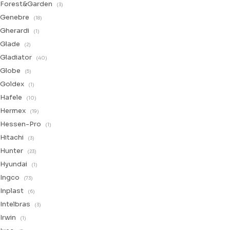
Forest&Garden
(3)
Genebre
(18)
Gherardi
(1)
Glade
(2)
Gladiator
(40)
Globe
(5)
Goldex
(1)
Hafele
(10)
Hermex
(19)
Hessen-Pro
(1)
Hitachi
(3)
Hunter
(23)
Hyundai
(1)
Ingco
(73)
Inplast
(6)
Intelbras
(3)
Irwin
(1)