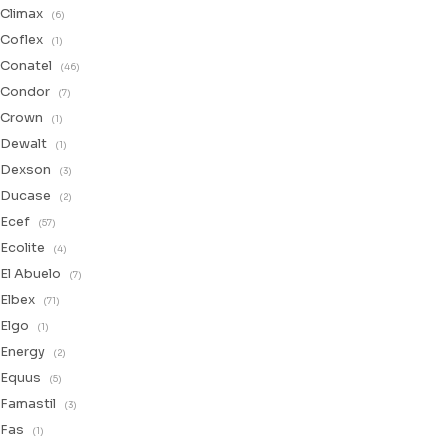
Climax
(6)
Coflex
(1)
Conatel
(46)
Condor
(7)
Crown
(1)
Dewalt
(1)
Dexson
(3)
Ducase
(2)
Ecef
(57)
Ecolite
(4)
El Abuelo
(7)
Elbex
(71)
Elgo
(1)
Energy
(2)
Equus
(5)
Famastil
(3)
Fas
(1)