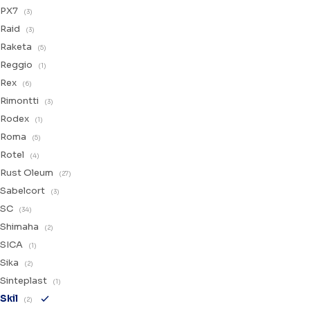
PX7
(3)
Raid
(3)
Raketa
(5)
Reggio
(1)
Rex
(6)
Rimontti
(3)
Rodex
(1)
Roma
(5)
Rotel
(4)
Rust Oleum
(27)
Sabelcort
(3)
SC
(34)
Shimaha
(2)
SICA
(1)
Sika
(2)
Sinteplast
(1)
Skil
(2)