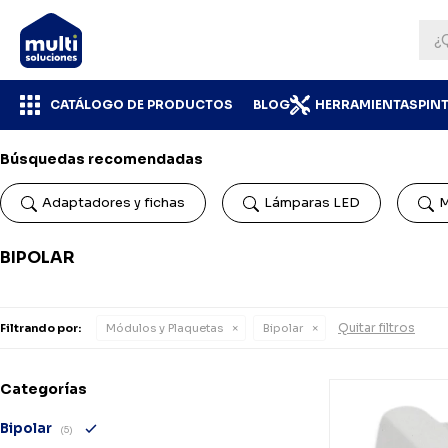
CATÁLOGO DE PRODUCTOS
BLOG
HERRAMIENTAS
PIN
Búsquedas recomendadas
Adaptadores y fichas
Lámparas LED
M
BIPOLAR
Quitar filtros
Filtrando por:
Módulos y Plaquetas
Bipolar
Categorías
Bipolar
(5)