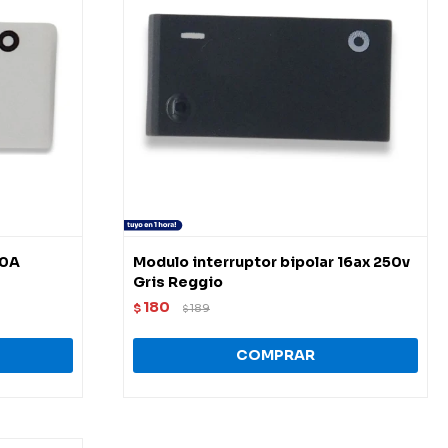
10A
Modulo interruptor bipolar 16ax 250v
Gris Reggio
180
$
189
$