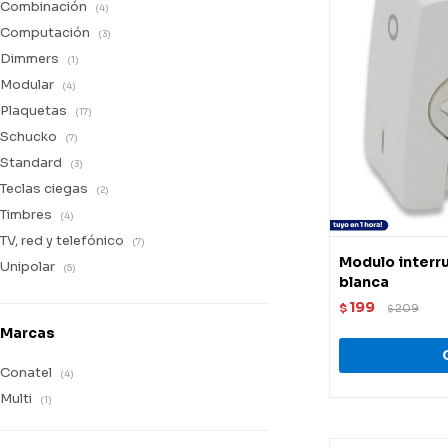
Combinación
(4)
Computación
(3)
Dimmers
(1)
Modular
(4)
Plaquetas
(17)
Schucko
(7)
Standard
(3)
Teclas ciegas
(2)
Timbres
(4)
TV, red y telefónico
(7)
Modulo interru
Unipolar
(5)
blanca
199
$
209
$
Marcas
Conatel
(4)
Multi
(1)