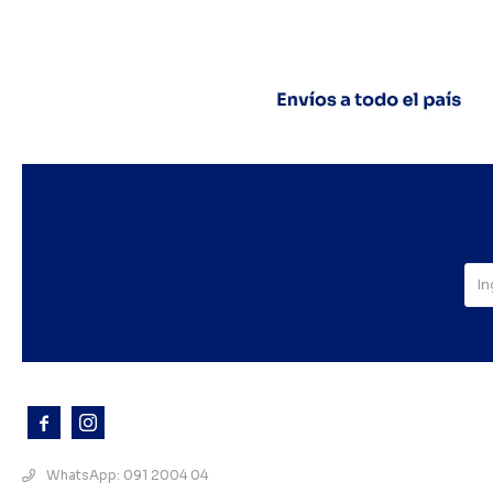



WhatsApp: 091 2004 04