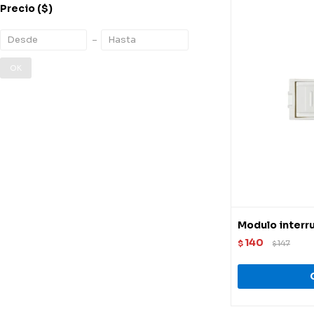
Precio
($)
OK
Modulo interru
140
$
147
$