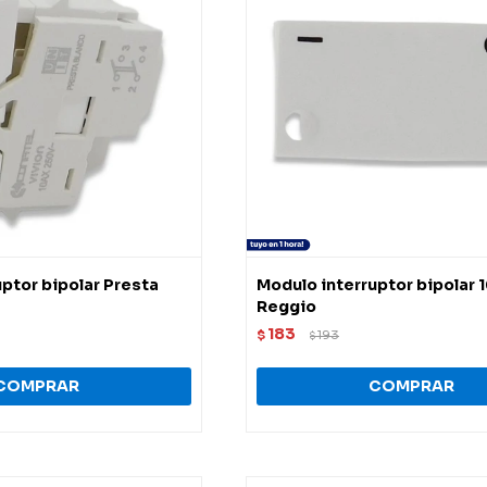
ptor bipolar Presta
Modulo interruptor bipolar 
Reggio
183
$
193
$