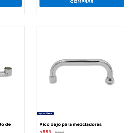
do de
Pico bajo para mezcladoras
339
$
357
$