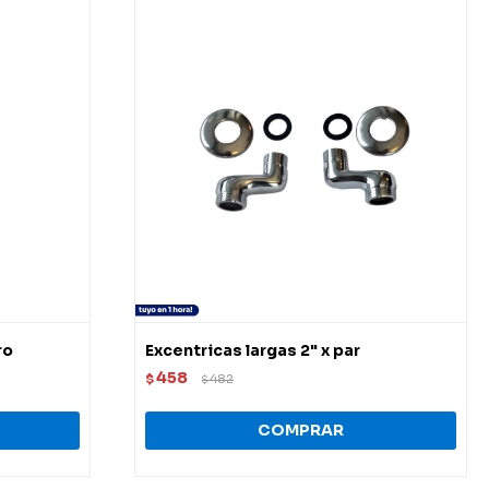
ro
Excentricas largas 2" x par
458
$
482
$