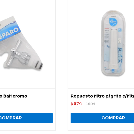
o Bali cromo
Repuesto filtro p/grifo c/filt
574
$
604
$