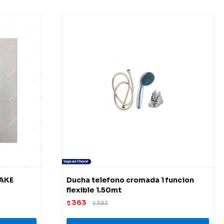
NAKE
Ducha telefono cromada 1 funcion
flexible 1.50mt
363
$
382
$