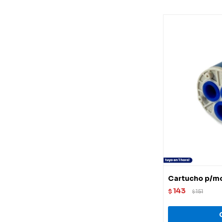
Cartucho p/
143
$
151
$