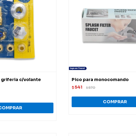
 griferia c/volante
Pico para monocomando
541
$
570
$