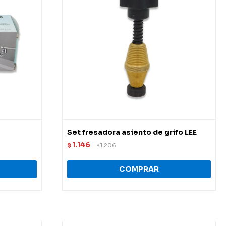
Set fresadora asiento de grifo LEE
1.146
$
1.206
$