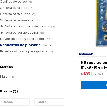
Canillas de pared
(1)
Grifería para bidet
(10)
Grifería para ducha
(7)
Grifería para lavatorio
(9)
Grifería para mesada de cocina
(11)
Grifería pared de cocina
(13)
Llaves de paso y canillas esf.
(6)
Repuestos de plomería
(14)
Rosetas y brazos para grifería
(6)
Kit reparacion
Marcas
Blukit-10 en 1-
1.451
$
1.528
$
Multi
(14)
Precio
($)