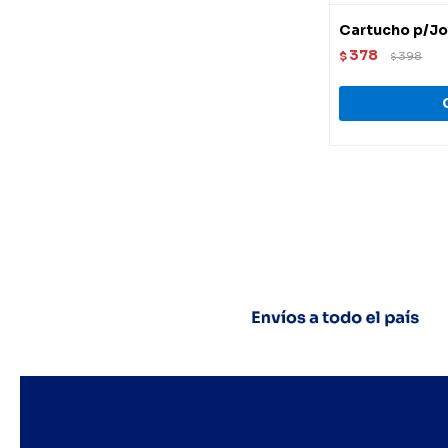
Cartucho p/Jo
378
$
398
$