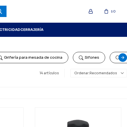
0
$
ECTRICIDAD
CERRAJERÍA
Grifería para mesada de cocina
Sifones
Gri
14 artículos
Recomendados