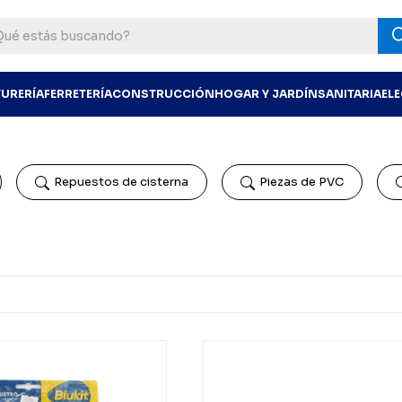
TURERÍA
FERRETERÍA
CONSTRUCCIÓN
HOGAR Y JARDÍN
SANITARIA
EL
Repuestos de cisterna
Piezas de PVC