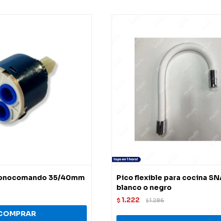
monocomando 35/40mm
Pico flexible para cocina S
blanco o negro
1.222
$
1.286
$