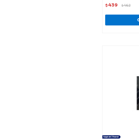
439
$
462
$