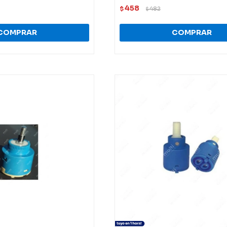
458
$
482
$