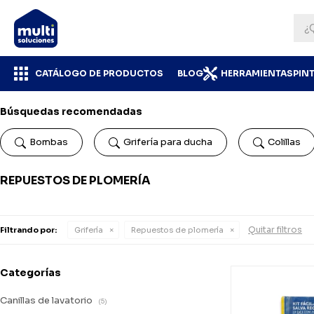
CATÁLOGO DE PRODUCTOS
BLOG
HERRAMIENTAS
PIN
Búsquedas recomendadas
Bombas
Grifería para ducha
Colillas
REPUESTOS DE PLOMERÍA
Quitar filtros
Filtrando por:
Grifería
Repuestos de plomería
Categorías
Canillas de lavatorio
(5)