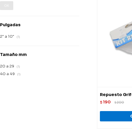
OK
Pulgadas
2" a 10"
(1)
Tamaño mm
20 a 29
(1)
40 a 49
(1)
Repuesto Grif
190
$
200
$