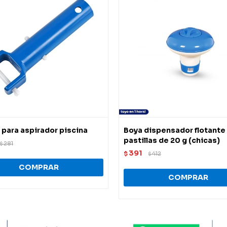
para aspirador piscina
Boya dispensador flotante
pastillas de 20 g (chicas)
281
$
391
$
412
$