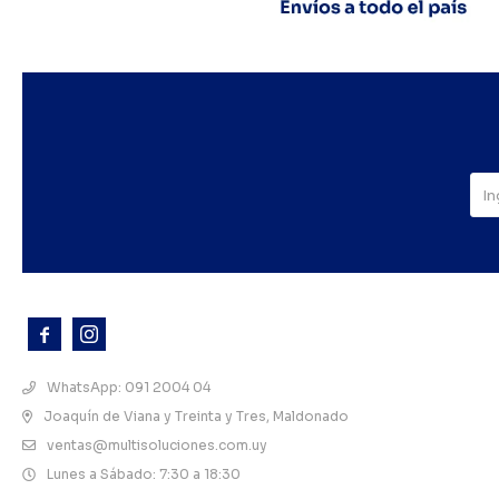



WhatsApp: 091 2004 04
Joaquín de Viana y Treinta y Tres, Maldonado
ventas@multisoluciones.com.uy
Lunes a Sábado: 7:30 a 18:30