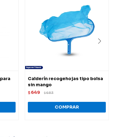
 para
Calderín recogehojas tipo bolsa
Recogeh
sin mango
Blanco (
649
764
$
683
$
$
$