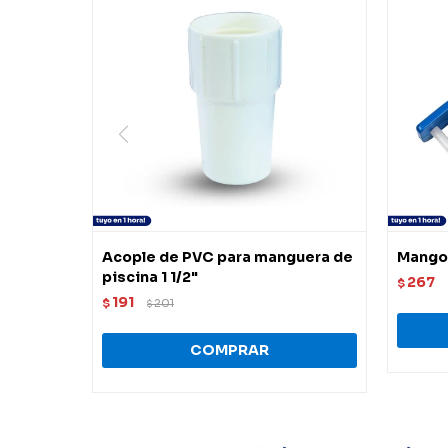
Acople de PVC para manguera de
Mango 
piscina 1 1/2"
267
$
191
$
201
$