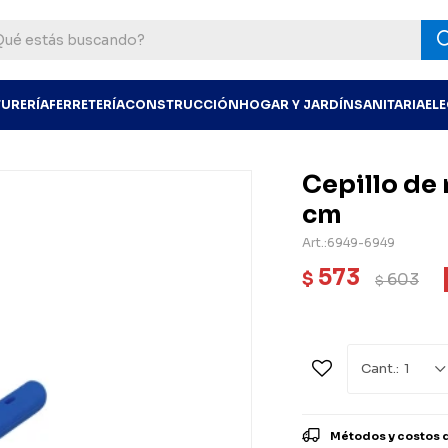
TURERÍA
FERRETERÍA
CONSTRUCCIÓN
HOGAR Y JARDÍN
SANITARIA
EL
Cepillo de 
cm
6949-6949
573
$
603
$
1
Métodos y costos 