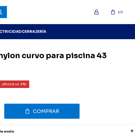
0
$
ECTRICIDAD
CERRAJERÍA
nylon curvo para piscina 43
4
COMPRAR
de envío