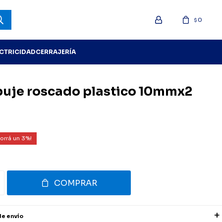
0
$
ECTRICIDAD
CERRAJERÍA
z buje roscado plastico 10mmx2
3
COMPRAR
de envío