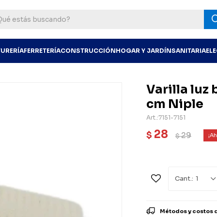
TURERÍA
FERRETERÍA
CONSTRUCCIÓN
HOGAR Y JARDÍN
SANITARIA
EL
Varilla lu
cm Niple
7151-7151
28
$
29
$
1
Métodos y costos 