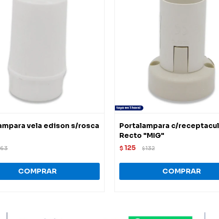
ampara vela edison s/rosca
Portalampara c/receptacu
Recto "MIG"
125
63
$
132
$