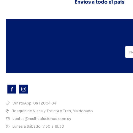



WhatsApp: 091 2004 04
Joaquín de Viana y Treinta y Tres, Maldonado
ventas@multisoluciones.com.uy
Lunes a Sábado: 7:30 a 18:30