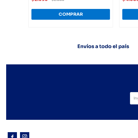


