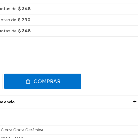
uotas de
$ 348
uotas de
$ 290
uotas de
$ 348
COMPRAR
de envío
Sierra Corta Cerámica