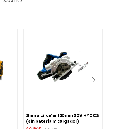
1200 a 1499
Sierra circular 165mm 20V HYCCS
Sierra c
(sin batería ni cargador)
INGCO
4.948
5.980
$
5.209
$
$