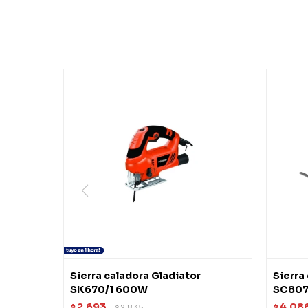
Sierra caladora Gladiator
Sierra 
SK670/1 600W
SC80
2.693
4.08
$
2.835
$
$