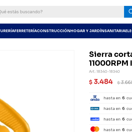
TURERÍA
FERRETERÍA
CONSTRUCCIÓN
HOGAR Y JARDÍN
SANITARIA
EL
Sierra cor
11000RPM
18340-18340
3.484
$
3.66
$
hasta en
6
cu
hasta en
6
cu
hasta en
6
cu
hasta en
6
cu