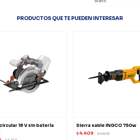
Watts
PRODUCTOS QUE TE PUEDEN INTERESAR
circular 18 V sin batería
Sierra sable INGCO 750w
7
4.409
$
4.642
$
6
4.301
$