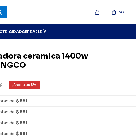
0
$
ECTRICIDAD
CERRAJERÍA
tadora ceramica 1400w
 INGCO
8
5
otas de
$ 581
otas de
$ 581
otas de
$ 581
otas de
$ 581