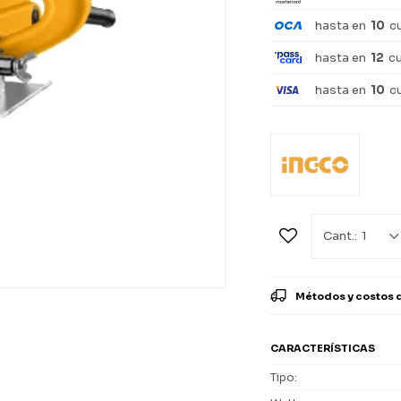
hasta en
10
c
hasta en
12
c
hasta en
10
c
1
Métodos y costos 
CARACTERÍSTICAS
Tipo