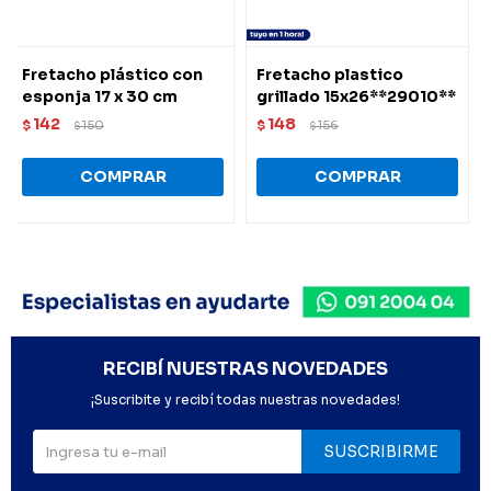
Fretacho plástico con
Fretacho plastico
esponja 17 x 30 cm
grillado 15x26**29010**
142
148
$
150
$
156
$
$
RECIBÍ NUESTRAS NOVEDADES
¡Suscribite y recibí todas nuestras novedades!
SUSCRIBIRME