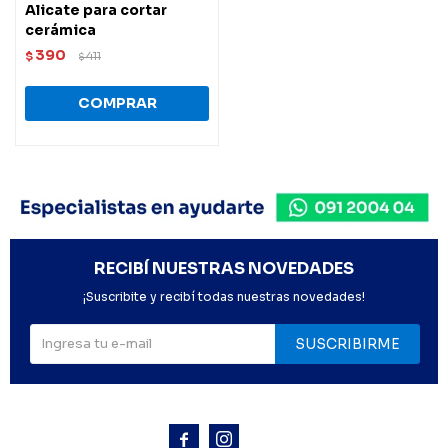
Alicate para cortar
cerámica
390
$
411
$
RECIBÍ NUESTRAS NOVEDADES
¡Suscribite y recibí todas nuestras novedades!
SUSCRIBIRME


