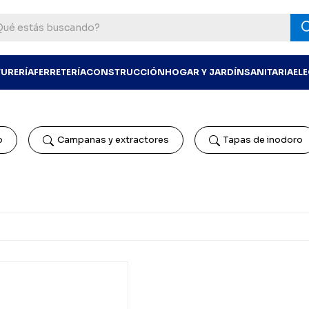
TURERÍA
FERRETERÍA
CONSTRUCCIÓN
HOGAR Y JARDÍN
SANITARIA
EL
o
Campanas y extractores
Tapas de inodoro