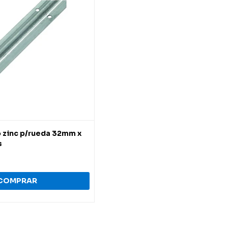
ro zinc p/rueda 32mm x
s