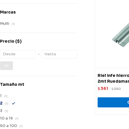
Marcas
Multi
(1)
Precio
($)
OK
Riel infe hier
2mt Ruedama
Tamaño mt
361
$
380
$
1
(1)
2
(1)
3
(1)
10 a 19
(1)
50 a 100
(1)