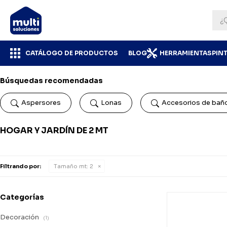
CATÁLOGO DE PRODUCTOS
BLOG
HERRAMIENTAS
PIN
Búsquedas recomendadas
Aspersores
Lonas
Accesorios de bañ
HOGAR Y JARDÍN DE 2 MT
Filtrando por:
Tamaño mt:
2
Categorías
Decoración
(1)