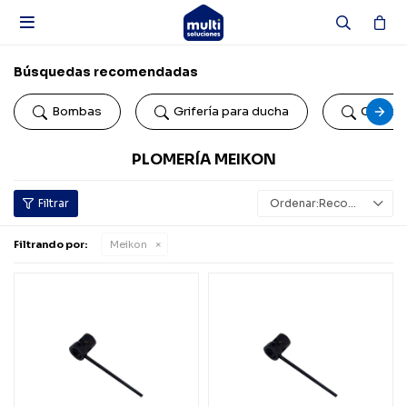

Búsquedas recomendadas
Bombas
Grifería para ducha
Colillas
PLOMERÍA MEIKON
Recomendados
Filtrando por:
Meikon