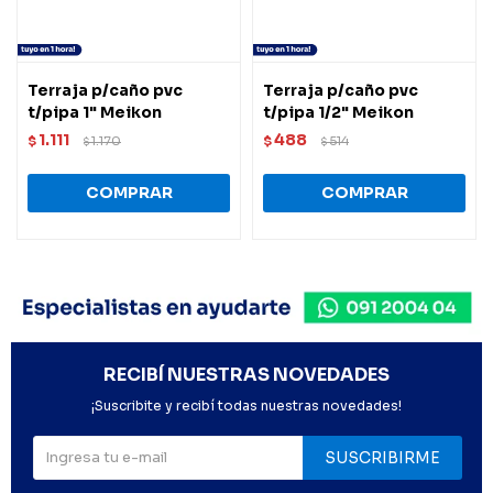
Terraja p/caño pvc
Terraja p/caño pvc
t/pipa 1" Meikon
t/pipa 1/2" Meikon
1.111
488
$
1.170
$
514
$
$
RECIBÍ NUESTRAS NOVEDADES
¡Suscribite y recibí todas nuestras novedades!
SUSCRIBIRME