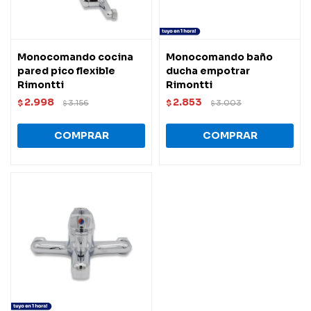
Monocomando cocina
Monocomando baño
pared pico flexible
ducha empotrar
Rimontti
Rimontti
2.998
2.853
$
3.156
$
3.003
$
$