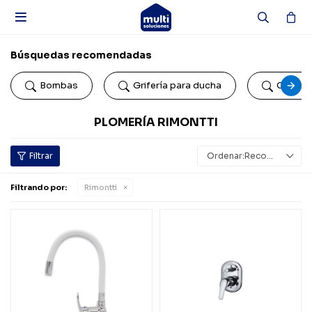

Búsquedas recomendadas
Bombas
Grifería para ducha
Colillas
PLOMERÍA RIMONTTI
Recomendados
Filtrando por:
Rimontti