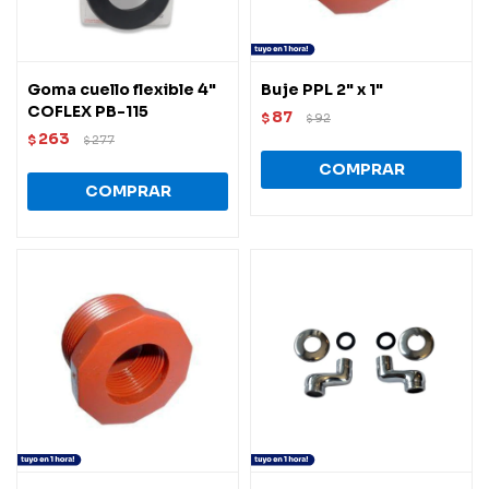
Goma cuello flexible 4"
Buje PPL 2" x 1"
COFLEX PB-115
87
$
92
$
263
$
277
$