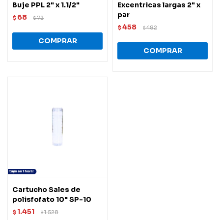
Buje PPL 2" x 1.1/2"
Excentricas largas 2" x
par
68
$
72
$
458
$
482
$
Cartucho Sales de
polisfofato 10" SP-10
1.451
$
1.528
$