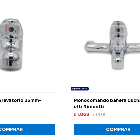
lavatorio 35mm-
Monocomando bañera duc
c/tr Rimontti
1.868
$
1.966
$