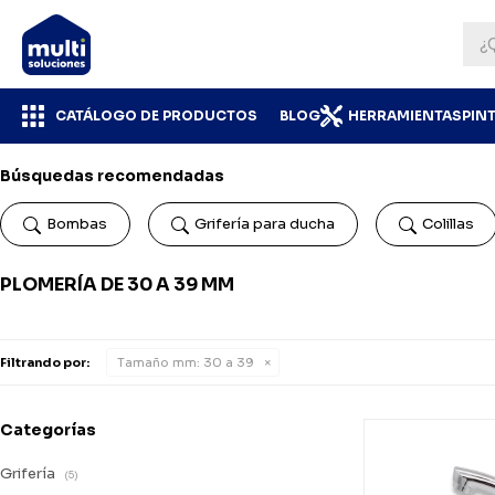
CATÁLOGO DE PRODUCTOS
BLOG
HERRAMIENTAS
PIN
Búsquedas recomendadas
Bombas
Grifería para ducha
Colillas
PLOMERÍA DE 30 A 39 MM
Filtrando por:
Tamaño mm:
30 a 39
Categorías
Grifería
(5)