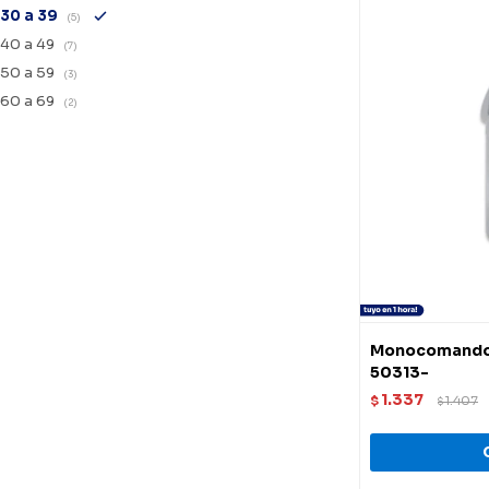
30 a 39
(5)
40 a 49
(7)
50 a 59
(3)
60 a 69
(2)
Monocomando 
50313-
1.337
$
1.407
$