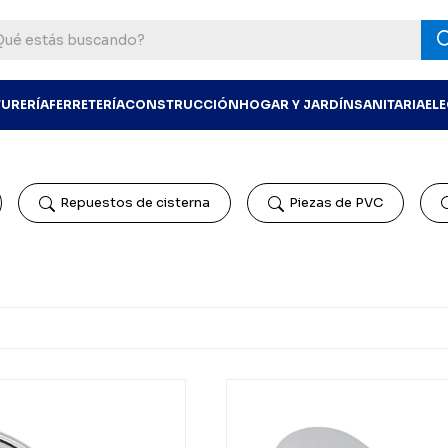
TURERÍA
FERRETERÍA
CONSTRUCCIÓN
HOGAR Y JARDÍN
SANITARIA
EL
Repuestos de cisterna
Piezas de PVC