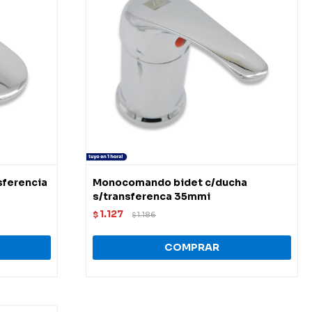
ferencia
Monocomando bidet c/ducha
s/transferenca 35mmi
1.127
$
1.186
$