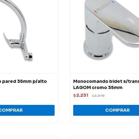
pared 35mm p/alto
Monocomando bidet s/trans
LAGOM cromo 35mm
2.231
$
2.349
$