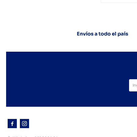


