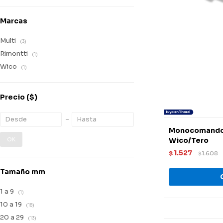
Marcas
Multi
(3)
Rimontti
(1)
Wico
(1)
Precio
($)
Monocomando 
OK
Wico/Tero
1.527
$
1.608
$
Tamaño mm
1 a 9
(1)
10 a 19
(18)
20 a 29
(13)