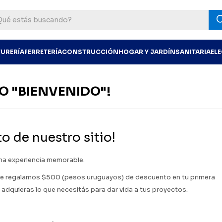
TURERÍA
FERRETERÍA
CONSTRUCCIÓN
HOGAR Y JARDÍN
SANITARIA
EL
O "BIENVENIDO"!
o de nuestro sitio!
una experiencia memorable.
, te regalamos $500 (pesos uruguayos) de descuento en tu primera
adquieras lo que necesitás para dar vida a tus proyectos.