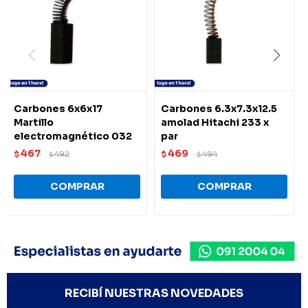
Carbones 6x6x17
Carbones 6.3x7.3x12.5
Martillo
amolad Hitachi 233 x
electromagnético 032
par
467
469
$
492
$
494
$
$
RECIBÍ NUESTRAS NOVEDADES