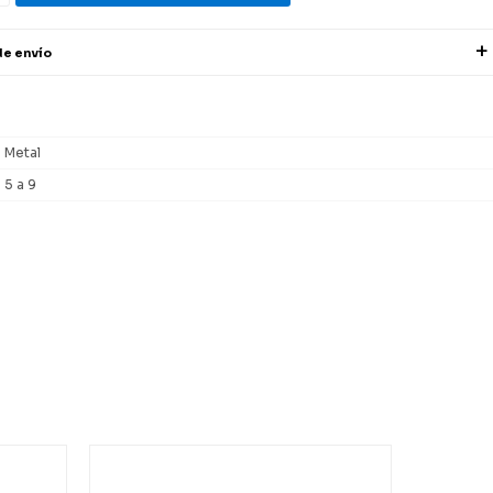
de envío
Metal
5 a 9