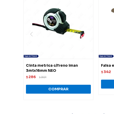
Cinta metrica c/freno iman
Falsa 
3mtx16mm NEO
342
$
286
$
301
$