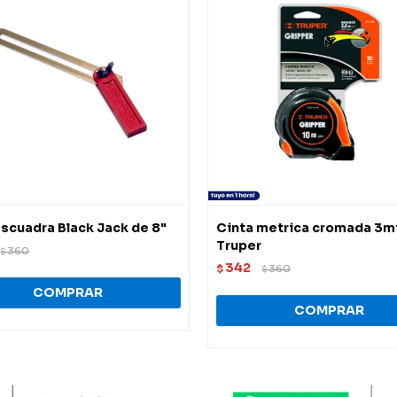
escuadra Black Jack de 8"
Cinta metrica cromada 3mt 
Truper
360
$
342
$
360
$