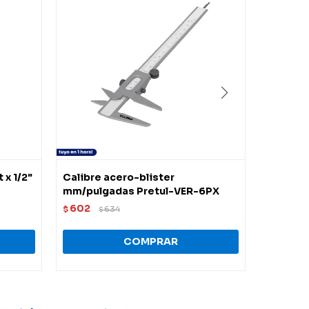
x 1/2"
Calibre acero-blister
Nivel cl
mm/pulgadas Pretul-VER-6PX
658
$
$
602
$
634
$