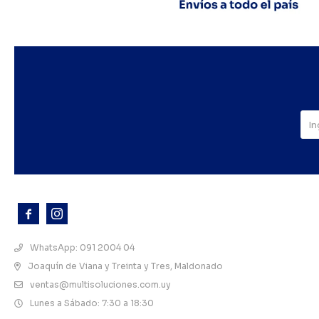



WhatsApp: 091 2004 04
Joaquín de Viana y Treinta y Tres, Maldonado
ventas@multisoluciones.com.uy
Lunes a Sábado: 7:30 a 18:30