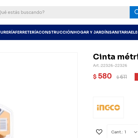
TURERÍA
FERRETERÍA
CONSTRUCCIÓN
HOGAR Y JARDÍN
SANITARIA
EL
Cinta métri
22326-22326
580
$
611
$
1