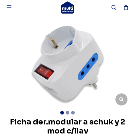

Ficha der.modular a schuk y 2
mod c/llav