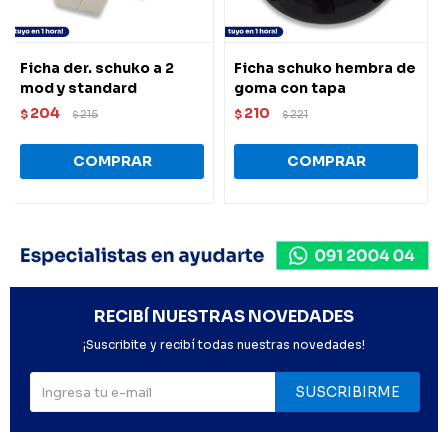
Ficha der. schuko a 2
Ficha schuko hembra de
mod y standard
goma con tapa
204
210
$
215
$
221
$
$
RECIBÍ NUESTRAS NOVEDADES
¡Suscribite y recibí todas nuestras novedades!
SUSCRIBIRME