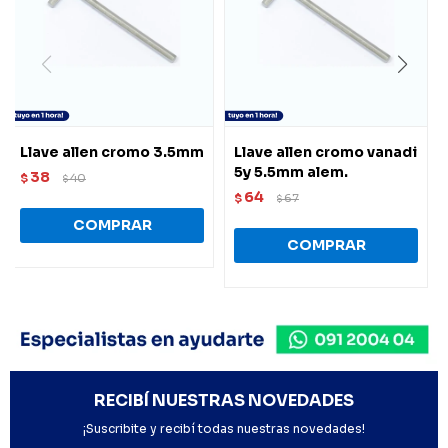
Llave allen cromo 3.5mm
Llave allen cromo vanadi
5y 5.5mm alem.
38
$
40
$
64
$
67
$
RECIBÍ NUESTRAS NOVEDADES
¡Suscribite y recibí todas nuestras novedades!