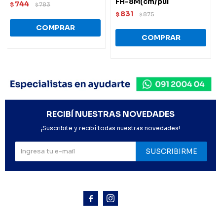
FH-8M(cm/pul
744
$
783
$
831
$
875
$
RECIBÍ NUESTRAS NOVEDADES
¡Suscribite y recibí todas nuestras novedades!
SUSCRIBIRME


