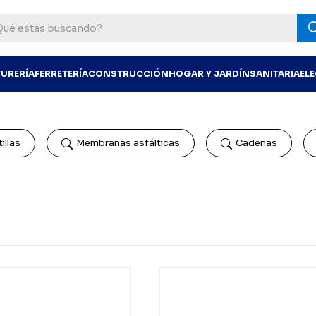
TURERÍA
FERRETERÍA
CONSTRUCCIÓN
HOGAR Y JARDÍN
SANITARIA
EL
illas
Membranas asfálticas
Cadenas