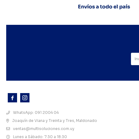



WhatsApp: 091 2004 04
Joaquín de Viana y Treinta y Tres, Maldonado
ventas@multisoluciones.com.uy
Lunes a Sábado: 7:30 a 18:30