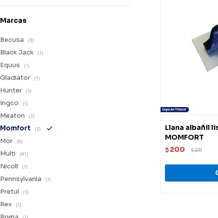
Marcas
Becusa
(3)
Black Jack
(1)
Equus
(1)
Gladiator
(1)
Hunter
(1)
Ingco
(1)
Meaton
(1)
Llana albañil 
Momfort
(2)
MOMFORT
Mor
(5)
200
$
211
$
Multi
(91)
Nicoll
(1)
Pennsylvania
(1)
Pretul
(1)
Rex
(1)
Roma
(1)