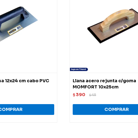
lisa 12x24 cm cabo PVC
Llana acero rejunta c/goma
MOMFORT 10x25cm
390
$
411
$