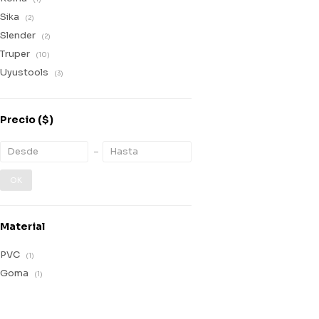
Sika
(2)
Slender
(2)
Truper
(10)
Uyustools
(3)
Precio
($)
OK
Material
PVC
(1)
Goma
(1)