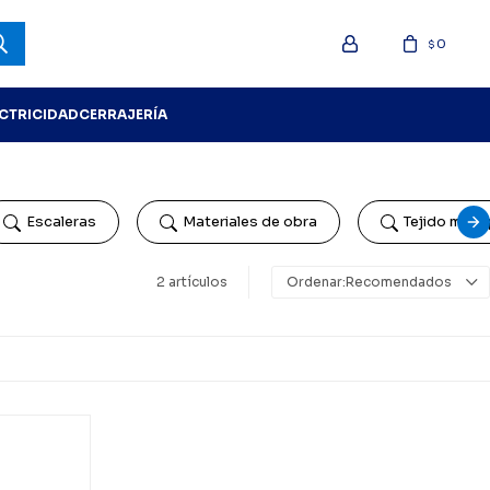
0
$
ECTRICIDAD
CERRAJERÍA
Escaleras
Materiales de obra
Tejido mosq
2 artículos
Recomendados