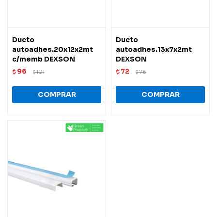
Ducto
Ducto
autoadhes.20x12x2mt
autoadhes.13x7x2mt
c/memb DEXSON
DEXSON
96
72
$
101
$
76
$
$