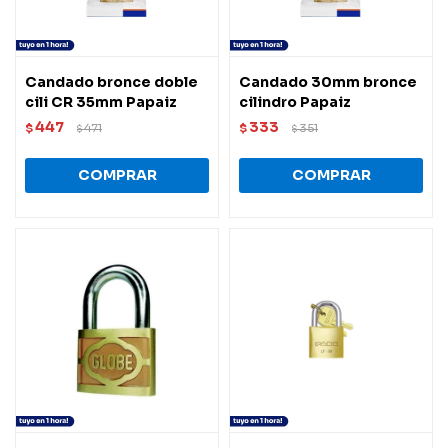
Candado bronce doble
Candado 30mm bronce
cili CR 35mm Papaiz
cilindro Papaiz
447
333
$
471
$
351
$
$