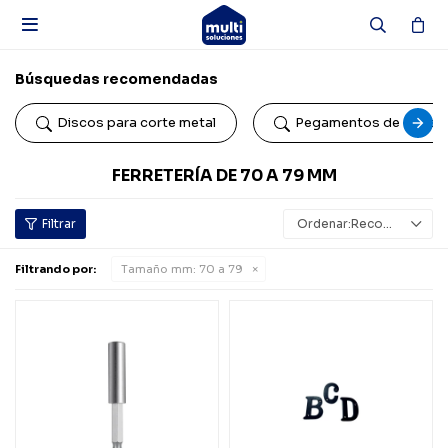

Búsquedas recomendadas
Discos para corte metal
Pegamentos de conta
FERRETERÍA DE 70 A 79 MM
Recomendados
Filtrando por:
Tamaño mm:
70 a 79