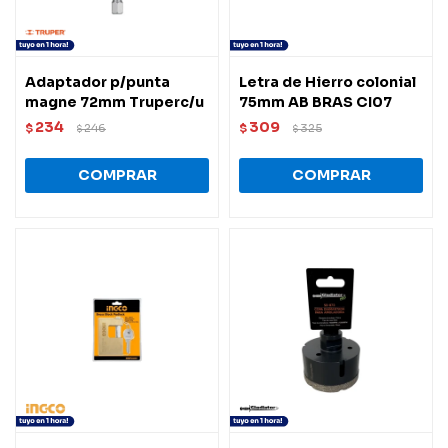
Adaptador p/punta
Letra de Hierro colonial
magne 72mm Truperc/u
75mm AB BRAS CI07
234
309
$
246
$
325
$
$