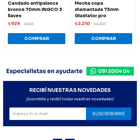
Candado antipalanca
Mecha copa
bronce 70mm INGCO 3
diamantada 73mm
llaves
Gladiator pro
929
2.210
$
978
$
2.327
$
$
RECIBÍ NUESTRAS NOVEDADES
¡Suscribite y recibí todas nuestras novedades!
SUSCRIBIRME