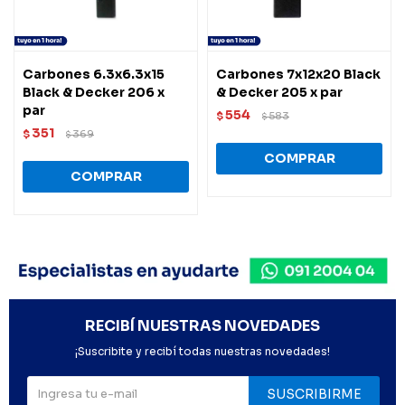
Carbones 6.3x6.3x15
Carbones 7x12x20 Black
Black & Decker 206 x
& Decker 205 x par
par
554
$
583
$
351
$
369
$
RECIBÍ NUESTRAS NOVEDADES
¡Suscribite y recibí todas nuestras novedades!
SUSCRIBIRME