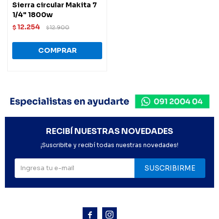
Sierra circular Makita 7
1/4" 1800w
12.254
$
12.900
$
RECIBÍ NUESTRAS NOVEDADES
¡Suscribite y recibí todas nuestras novedades!
SUSCRIBIRME


