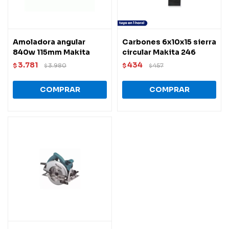
Amoladora angular
Carbones 6x10x15 sierra
840w 115mm Makita
circular Makita 246
3.781
434
$
3.980
$
457
$
$