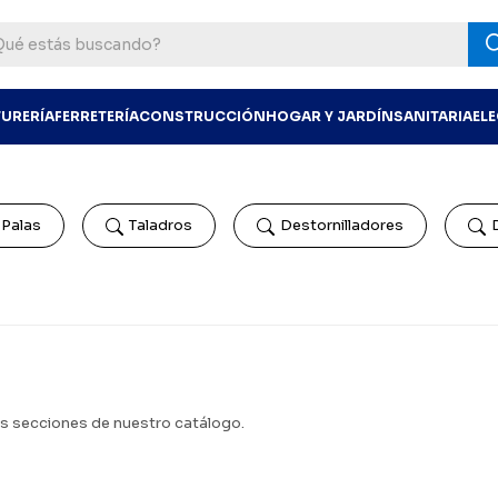
TURERÍA
FERRETERÍA
CONSTRUCCIÓN
HOGAR Y JARDÍN
SANITARIA
EL
Palas
Taladros
Destornilladores
as secciones de nuestro catálogo.