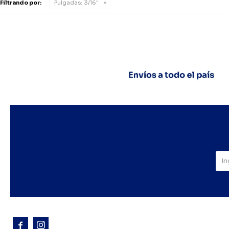
Filtrando por:
Pulgadas:
3/16"


