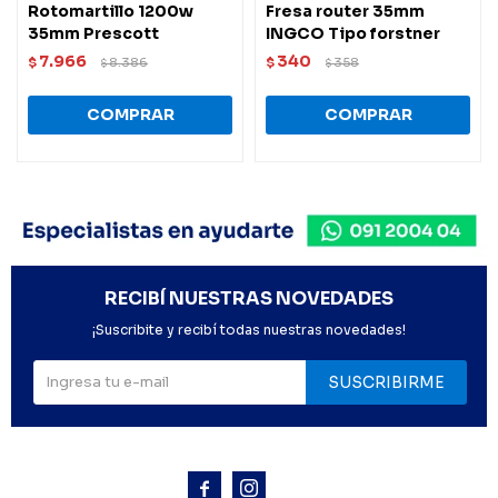
Rotomartillo 1200w
Fresa router 35mm
35mm Prescott
INGCO Tipo forstner
7.966
340
$
8.386
$
358
$
$
RECIBÍ NUESTRAS NOVEDADES
¡Suscribite y recibí todas nuestras novedades!
SUSCRIBIRME


