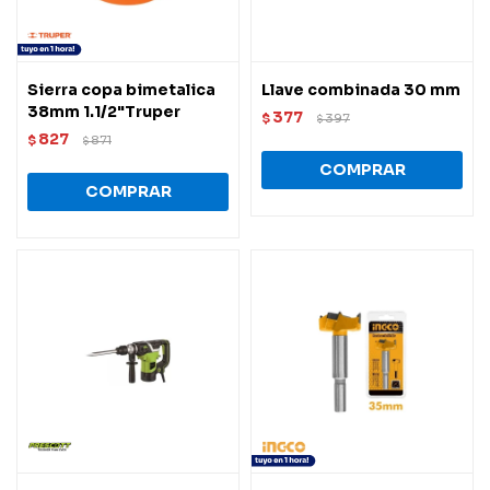
Sierra copa bimetalica
Llave combinada 30 mm
38mm 1.1/2"Truper
377
$
397
$
827
$
871
$