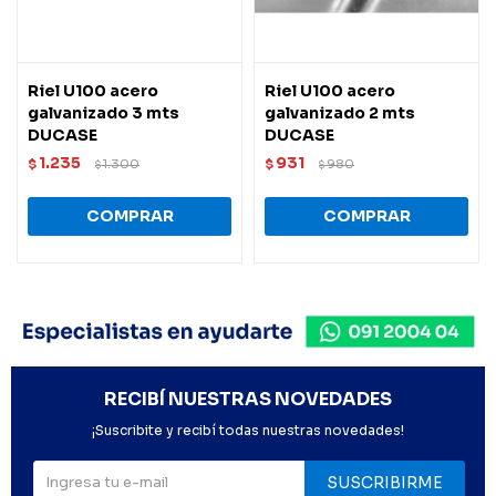
Riel U100 acero
Riel U100 acero
galvanizado 3 mts
galvanizado 2 mts
DUCASE
DUCASE
1.235
931
$
1.300
$
980
$
$
RECIBÍ NUESTRAS NOVEDADES
¡Suscribite y recibí todas nuestras novedades!
SUSCRIBIRME