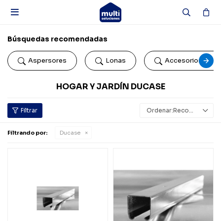

Búsquedas recomendadas
Aspersores
Lonas
Accesorios de b
HOGAR Y JARDÍN DUCASE
Recomendados
Filtrando por:
Ducase