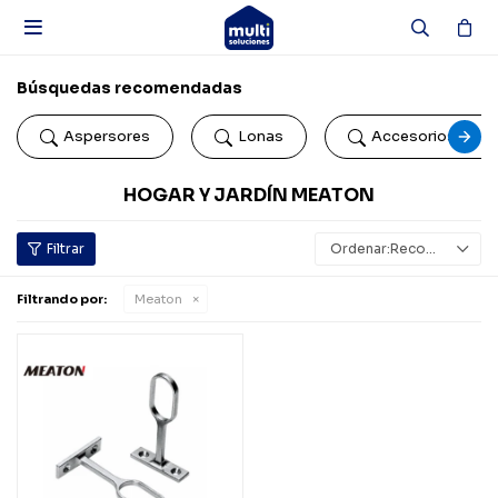

Búsquedas recomendadas
Aspersores
Lonas
Accesorios de b
HOGAR Y JARDÍN MEATON
Recomendados
Filtrando por:
Meaton