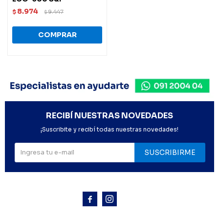
8.974
$
9.447
$
RECIBÍ NUESTRAS NOVEDADES
¡Suscribite y recibí todas nuestras novedades!
SUSCRIBIRME


