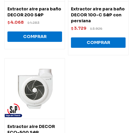
Extractor aire para baño
Extractor aire para baño
DECOR 200 S&P
DECOR 100-C S&P con
persiana
4.068
$
4.283
$
3.729
$
3.926
$
Extractor aire DECOR
ECO-500 S&P