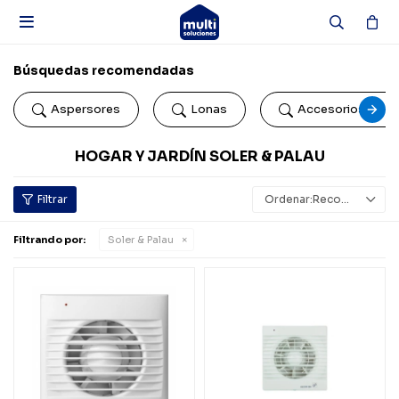

Búsquedas recomendadas
Aspersores
Lonas
Accesorios de b
HOGAR Y JARDÍN SOLER & PALAU
Recomendados
Filtrando por:
Soler & Palau