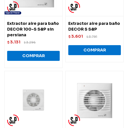
Extractor aire para baño
Extractor aire para baño
DECOR 100-S S&P sin
DECOR S S&P
persiana
3.601
$
3.791
$
3.131
$
3.296
$