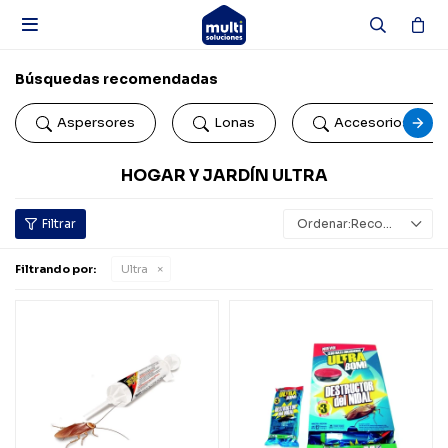

Búsquedas recomendadas
Aspersores
Lonas
Accesorios de b
HOGAR Y JARDÍN ULTRA
Recomendados
Filtrando por:
Ultra