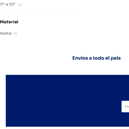
11" a 20"
(1)
Material
Goma
(1)