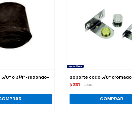
5/8" o 3/4"-redondo-
Soporte codo 5/8" cromado
281
$
296
$