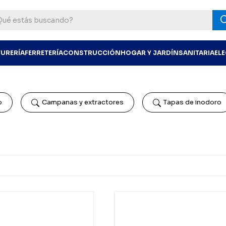
TURERÍA
FERRETERÍA
CONSTRUCCIÓN
HOGAR Y JARDÍN
SANITARIA
EL
o
Campanas y extractores
Tapas de inodoro