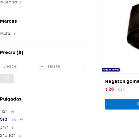
Muebles
(1)
Marcas
Multi
(3)
Precio
($)
OK
Regaton goma 
26
$
27
$
Pulgadas
1/2"
(6)
5/8"
(3)
3/4"
(1)
2" a 10"
(18)