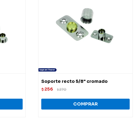
Soporte recto 5/8" cromado
256
$
270
$