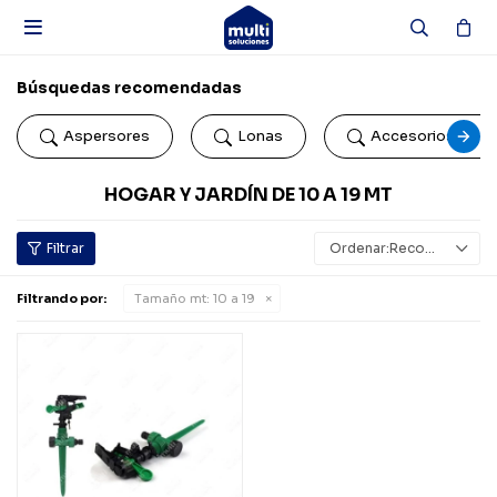

Búsquedas recomendadas
Aspersores
Lonas
Accesorios de b
HOGAR Y JARDÍN DE 10 A 19 MT
Recomendados
Filtrando por:
Tamaño mt:
10 a 19