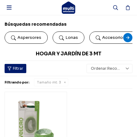

Búsquedas recomendadas
Aspersores
Lonas
Accesorios de b
HOGAR Y JARDÍN DE 3 MT
Recomendados
Filtrando por:
Tamaño mt:
3