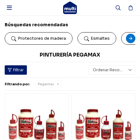

Búsquedas recomendadas
Protectores de madera
Esmaltes
Pi
PINTURERÍA PEGAMAX
Recomendados
Filtrando por:
Pegamax