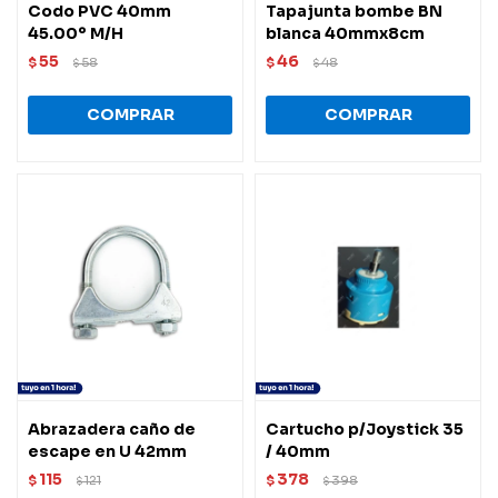
Codo PVC 40mm
Tapajunta bombe BN
45.00º M/H
blanca 40mmx8cm
55
46
$
58
$
48
$
$
Abrazadera caño de
Cartucho p/Joystick 35
escape en U 42mm
/ 40mm
115
378
$
121
$
398
$
$