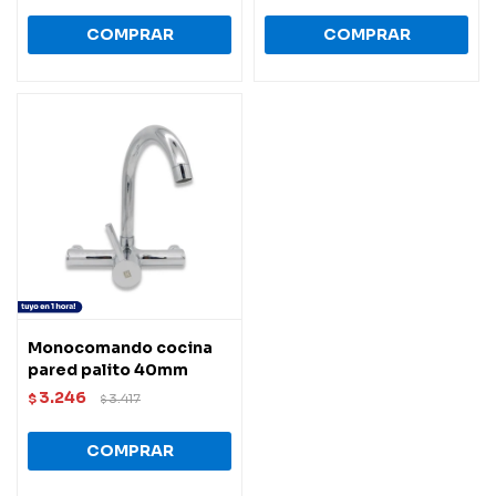
Monocomando cocina
pared palito 40mm
3.246
$
3.417
$