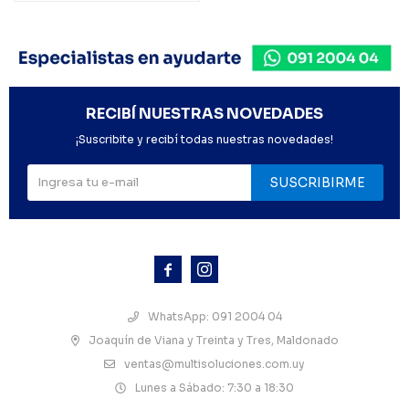
RECIBÍ NUESTRAS NOVEDADES
¡Suscribite y recibí todas nuestras novedades!
SUSCRIBIRME



WhatsApp: 091 2004 04
Joaquín de Viana y Treinta y Tres, Maldonado
ventas@multisoluciones.com.uy
Lunes a Sábado: 7:30 a 18:30