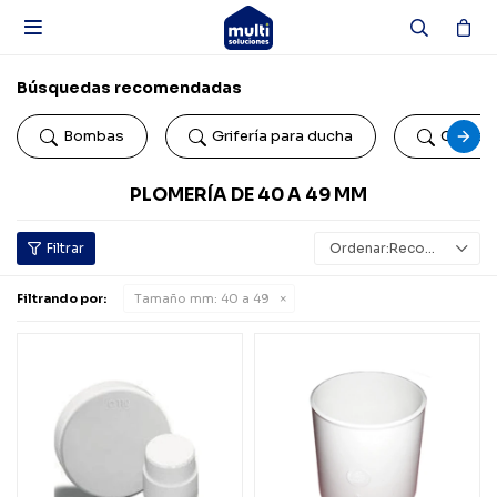

Búsquedas recomendadas
Bombas
Grifería para ducha
Colillas
PLOMERÍA DE 40 A 49 MM
Recomendados
Filtrando por:
Tamaño mm:
40 a 49