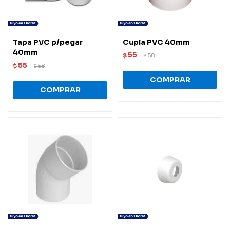
Tapa PVC p/pegar
Cupla PVC 40mm
40mm
55
$
58
$
55
$
58
$