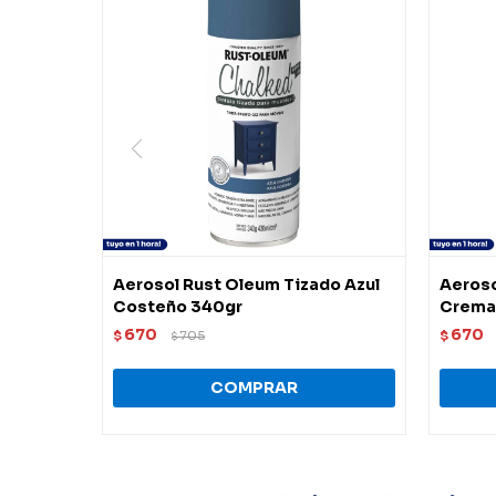
Aerosol Rust Oleum Tizado Azul
Aeroso
Costeño 340gr
Crema
670
670
$
705
$
$