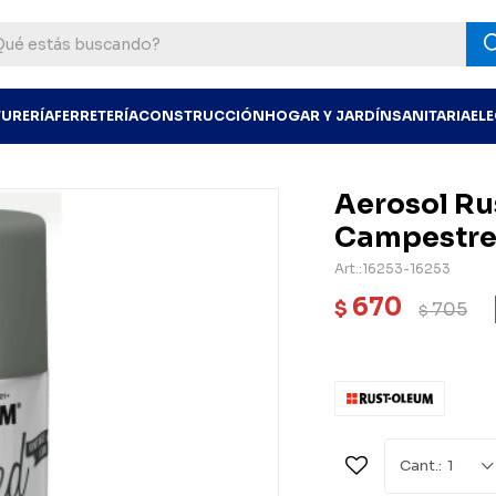
TURERÍA
FERRETERÍA
CONSTRUCCIÓN
HOGAR Y JARDÍN
SANITARIA
EL
Aerosol Ru
Campestre
16253-16253
670
$
705
$
1