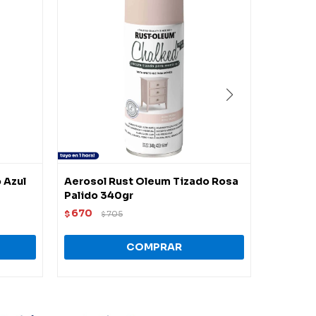
 Azul
Aerosol Rust Oleum Tizado Rosa
Aerosol
Palido 340gr
Transpa
670
728
$
705
$
$
$