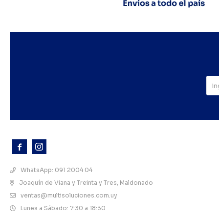



WhatsApp: 091 2004 04
Joaquín de Viana y Treinta y Tres, Maldonado
ventas@multisoluciones.com.uy
Lunes a Sábado: 7:30 a 18:30