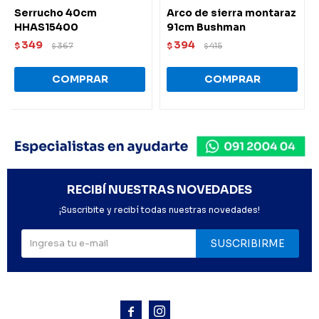
Serrucho 40cm
Arco de sierra montaraz
HHAS15400
91cm Bushman
349
394
$
367
$
415
$
$
RECIBÍ NUESTRAS NOVEDADES
¡Suscribite y recibí todas nuestras novedades!
SUSCRIBIRME


