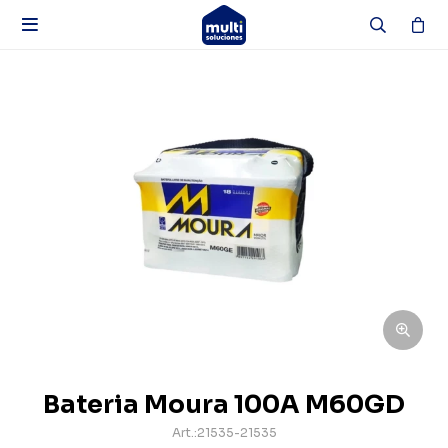

Bateria Moura 100A M60GD
21535-21535