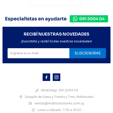
RECIBÍ NUESTRAS NOVEDADES
¡Suscribite y recibí todas nuestras novedades!
SUSCRIBIRME



WhatsApp: 091 2004 04
Joaquín de Viana y Treinta y Tres, Maldonado
ventas@multisoluciones.com.uy
Lunes a Sábado: 7:30 a 18:30