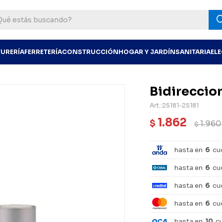
TURERÍA
FERRETERÍA
CONSTRUCCIÓN
HOGAR Y JARDÍN
SANITARIA
EL
Bidireccio
25181-25181
1.862
$
1.960
$
hasta en
6
cu
hasta en
6
cu
hasta en
6
cu
hasta en
6
cu
hasta en
10
c