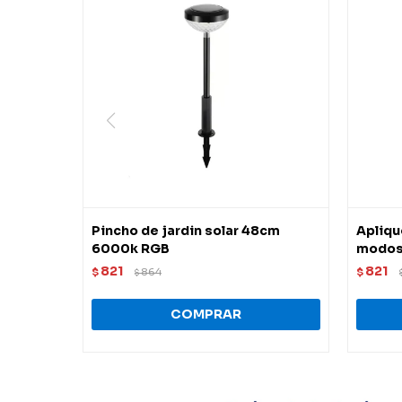
Pincho de jardin solar 48cm
Apliqu
6000k RGB
modos
821
821
$
864
$
$