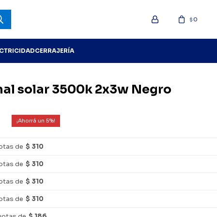
0
$
ECTRICIDAD
CERRAJERÍA
nal solar 3500k 2x3w Negro
5
otas de
$ 310
otas de
$ 310
otas de
$ 310
otas de
$ 310
uotas de
$ 186