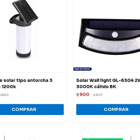
e solar tipo antorcha 3
Solar Wall light GL-6304 2
 1200k
3000K cálido BK
900
864
$
947
$
$