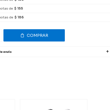
uotas de
$ 155
uotas de
$ 186
COMPRAR
de envío