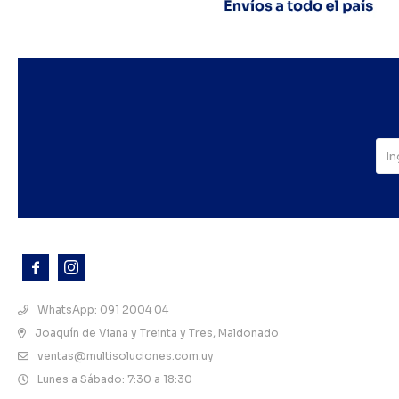



WhatsApp: 091 2004 04
Joaquín de Viana y Treinta y Tres, Maldonado
ventas@multisoluciones.com.uy
Lunes a Sábado: 7:30 a 18:30