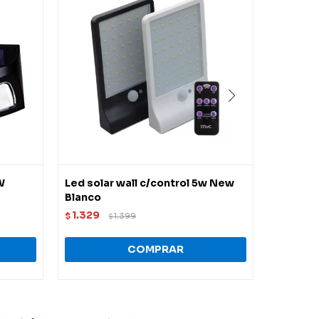
W
Led solar wall c/control 5w New
Foco sol
Blanco
PVC 20
1.329
2.788
$
1.399
$
$